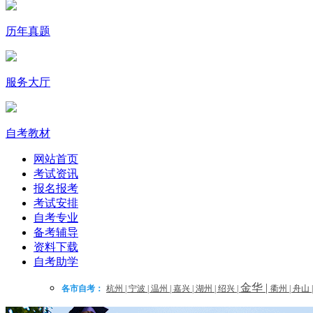
历年真题
服务大厅
自考教材
网站首页
考试资讯
报名报考
考试安排
自考专业
备考辅导
资料下载
自考助学
金华
|
各市自考：
杭州
|
宁波
|
温州
|
嘉兴
|
湖州
|
绍兴
|
衢州
|
舟山