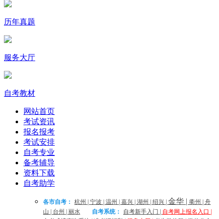
历年真题
服务大厅
自考教材
网站首页
考试资讯
报名报考
考试安排
自考专业
备考辅导
资料下载
自考助学
金华
|
各市自考：
杭州
|
宁波
|
温州
|
嘉兴
|
湖州
|
绍兴
|
衢州
|
舟
山
|
台州
|
丽水
自考系统：
自考新手入门
|
自考网上报名入口
|