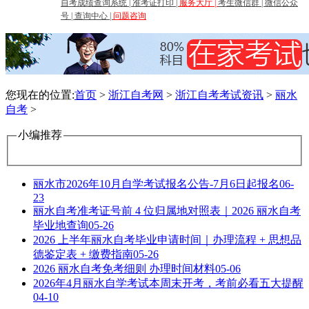
自考成绩查询系统
|
准考证打印
|
服务大厅
|
考生微信群
|
微信公众
号
|
查询中心
|
问题咨询
您现在的位置:
首页
>
浙江自考网
>
浙江自考考试资讯
>
丽水
自考
>
小编推荐
丽水市2026年10月自学考试报名公告-7月6日起报名
06-
23
丽水自考准考证号前 4 位归属地对照表｜2026 丽水自考
毕业地查询
05-26
2026 上半年丽水自考毕业申请时间｜办理流程 + 思想品
德鉴定表 + 缴费指南
05-26
2026 丽水自考免考细则 办理时间材料
05-06
2026年4月丽水自学考试本周末开考，考前必看五大提醒
04-10